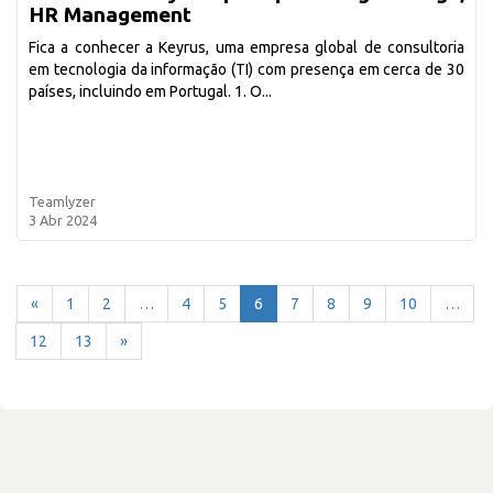
HR Management
Fica a conhecer a Keyrus, uma empresa global de consultoria
em tecnologia da informação (TI) com presença em cerca de 30
países, incluindo em Portugal. 1. O...
Teamlyzer
3 Abr 2024
«
1
2
…
4
5
6
7
8
9
10
…
12
13
»